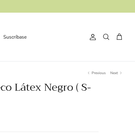
Suscríbase
Account
Search
Cart
Previous
Next
co Látex Negro ( S-