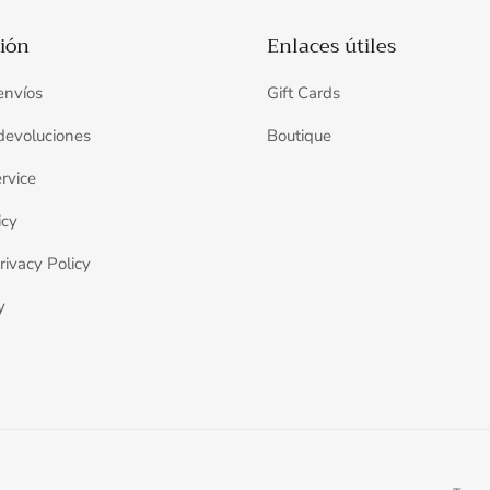
ión
Enlaces útiles
 envíos
Gift Cards
 devoluciones
Boutique
rvice
icy
rivacy Policy
y