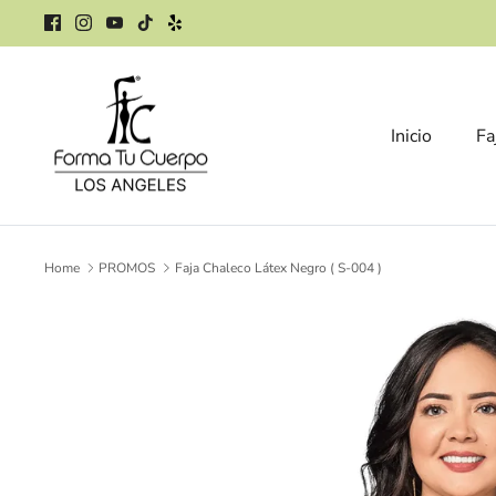
Skip
to
content
Inicio
Fa
Home
PROMOS
Faja Chaleco Látex Negro ( S-004 )