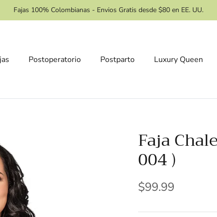
Fajas 100% Colombianas - Envios Gratis desde $80 en EE. UU.
jas
Postoperatorio
Postparto
Luxury Queen
Faja Chale
004 )
$99.99