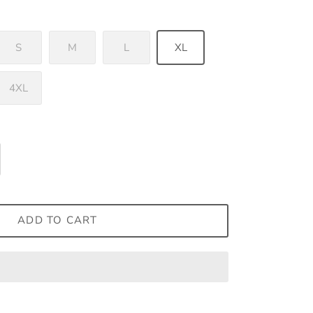
S
M
L
XL
4XL
ADD TO CART