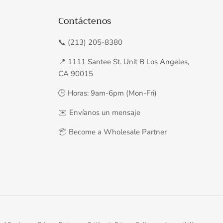
Contáctenos
📞 (213) 205-8380
📍 1111 Santee St. Unit B Los Angeles,
CA 90015
🕒 Horas: 9am-6pm (Mon-Fri)
✉️
Envíanos un mensaje
📦
Become a Wholesale Partner