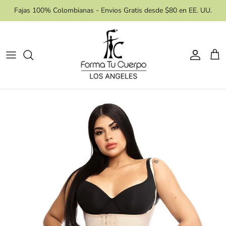
Skip
Fajas 100% Colombianas - Envios Gratis desde $80 en EE. UU.
to
content
Area de Control
Procedimiento
Estilo De Faja
Accesorios
Necesidades
Masajes
Reloj de Arena
Etapas
Niveles de Compresión