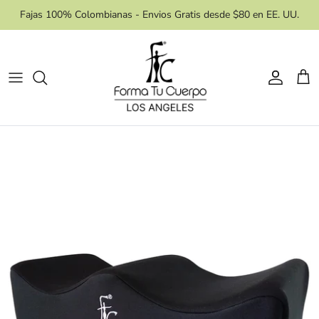
Skip
Fajas 100% Colombianas - Envios Gratis desde $80 en EE. UU.
to
content
Area de Control
Procedimiento
Estilo De Faja
Accesorios
Necesidades
Masajes
Reloj de Arena
Etapas
Niveles de Compresión