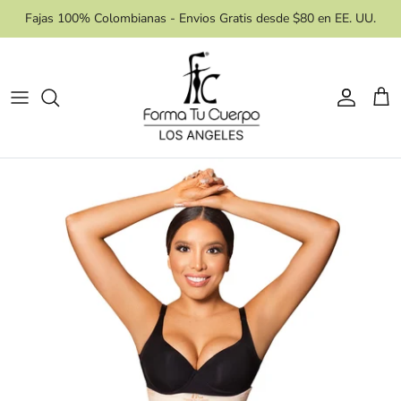
Skip
Fajas 100% Colombianas - Envios Gratis desde $80 en EE. UU.
to
content
Area de Control
Procedimiento
Estilo De Faja
Accesorios
Necesidades
Masajes
Reloj de Arena
Etapas
Niveles de Compresión