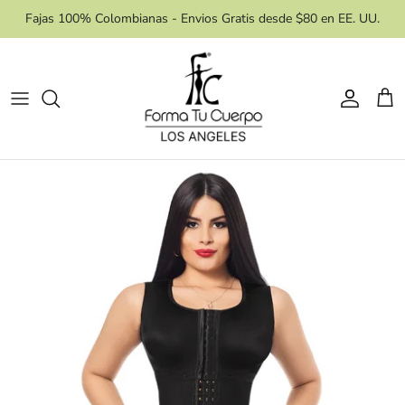
Skip
Fajas 100% Colombianas - Envios Gratis desde $80 en EE. UU.
to
content
Area de Control
Procedimiento
Estilo De Faja
Accesorios
Necesidades
Masajes
Reloj de Arena
Etapas
Niveles de Compresión